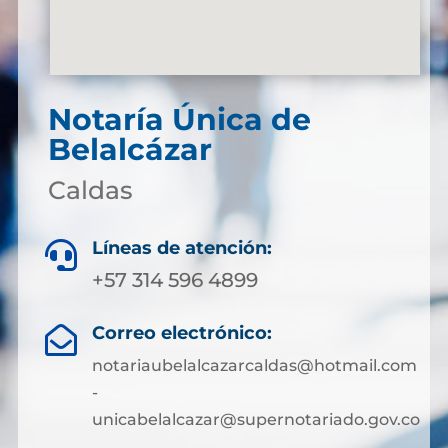
Notaría Única de
Belalcázar
Caldas
Líneas de atención:

+57 314 596 4899
Correo electrónico:

notariaubelalcazarcaldas@hotmail.com
-
unicabelalcazar@supernotariado.gov.co