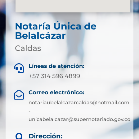
Notaría Única de
Belalcázar
Caldas
Líneas de atención:

+57 314 596 4899
Correo electrónico:

notariaubelalcazarcaldas@hotmail.com
-
unicabelalcazar@supernotariado.gov.co
Dirección:
