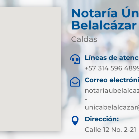
Notaría Ún
Belalcázar
Caldas
Líneas de atenc

+57 314 596 489
Correo electrón

notariaubelalc
-
unicabelalcazar
Dirección:

Calle 12 No. 2-21