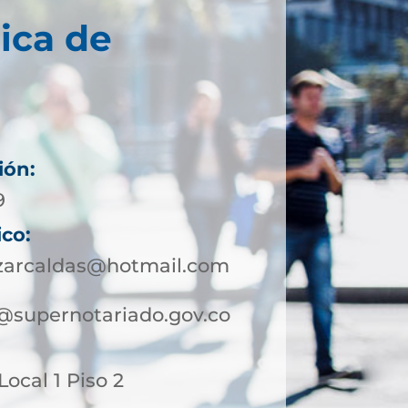
ica de
ión:
9
ico:
azarcaldas@hotmail.com
@supernotariado.gov.co
 Local 1 Piso 2