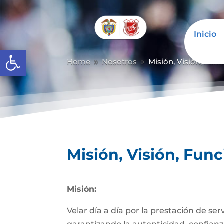
Inicio
Abrir barra de herramientas
Home
Nosotros
Misión, Visión, Fun
9
9
Misión, Visión, Fun
Misión:
Velar día a día por la prestación de se