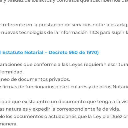
 y validez de los actos y contratos que suscriben los usua
 referente en la prestación de servicios notariales ad
 nuevas tecnologías de la información TICS para supli
l Estatuto Notarial – Decreto 960 de 1970)
laraciones que conforme a las Leyes requieran escritura 
solemnidad.
táneo de documentos privados.
 firmas de funcionarios o particulares y de otros Notar
idad que exista entre un documento que tenga a la vista
as naturales y expedir la correspondiente fe de vida.
olo los documentos o actuaciones que la Ley o el Juez o
 manera.