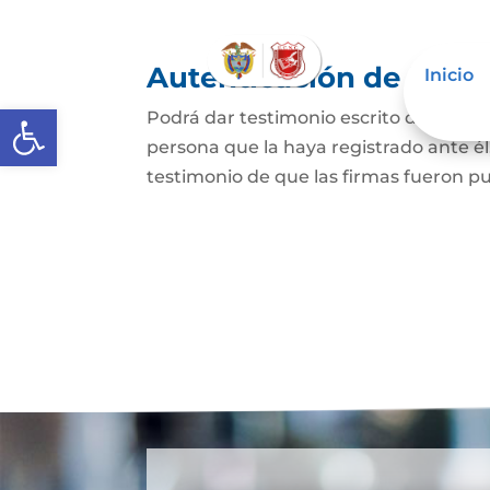
Autenticación de Firm
Inicio
Abrir barra de herramientas
Podrá dar testimonio escrito de que l
persona que la haya registrado ante él
testimonio de que las firmas fueron pu