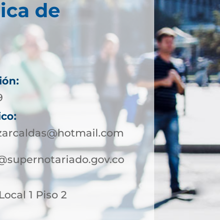
ica de
ión:
9
ico:
azarcaldas@hotmail.com
@supernotariado.gov.co
 Local 1 Piso 2