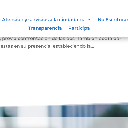
a
Atención y servicios a la ciudadanía
No Escritura
Transparencia
Participa
a firma puesta en un documento corresponde a la de la
, previa confrontación de las dos. También podrá dar
estas en su presencia, estableciendo la...