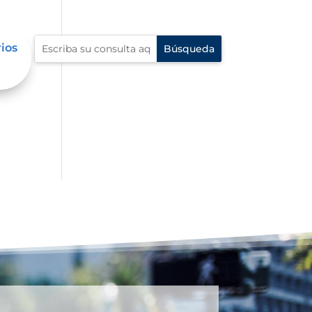
rios
al