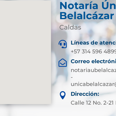
Notaría Ún
Belalcázar
Caldas
Líneas de atenc

+57 314 596 489
Correo electrón

notariaubelalc
-
unicabelalcazar
Dirección:

Calle 12 No. 2-21