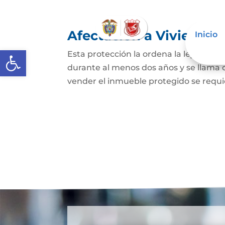
Afectación a Vivienda f
Inicio
Abrir barra de herramientas
Esta protección la ordena la ley sobre 
durante al menos dos años y se llama
vender el inmueble protegido se requie