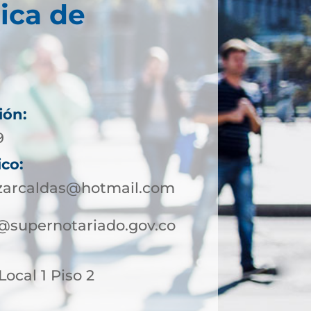
ica de
ión:
9
ico:
azarcaldas@hotmail.com
@supernotariado.gov.co
 Local 1 Piso 2