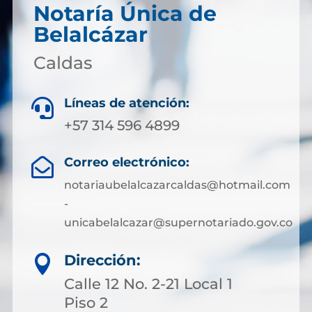
Notaría Única de
Belalcázar
Caldas
Líneas de atención:

+57 314 596 4899
Correo electrónico:

notariaubelalcazarcaldas@hotmail.com
-
unicabelalcazar@supernotariado.gov.co
Dirección:

Calle 12 No. 2-21 Local 1
Piso 2