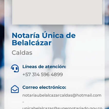
Notaría Única de
Belalcázar
Caldas
Líneas de atención:

+57 314 596 4899
Correo electrónico:

notariaubelalcazarcaldas@hotmail.com
-
unicabelalcazar@supernotariado.gov.co