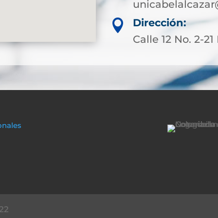
unicabelalcazar
Dirección:

Calle 12 No. 2-21
onales
22