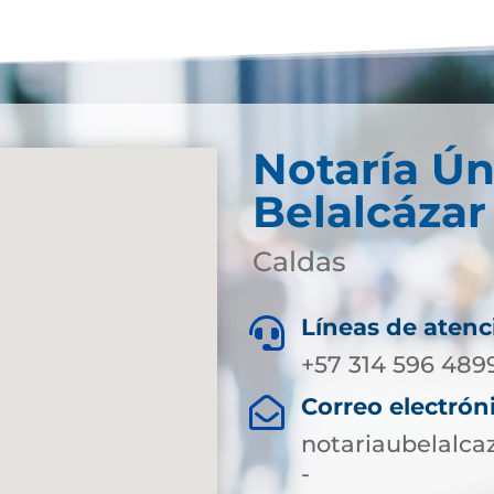
Notaría Ún
Belalcázar
Caldas
Líneas de atenc

+57 314 596 489
Correo electrón

notariaubelalc
-