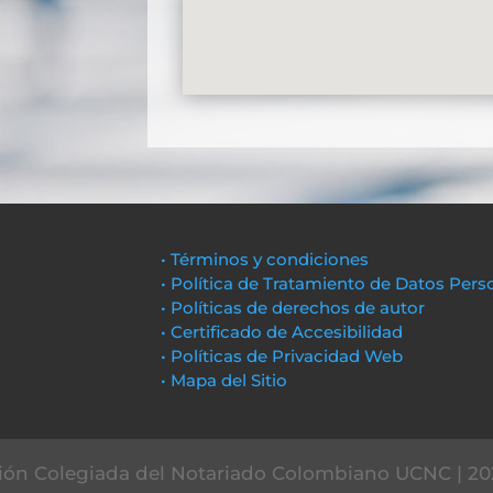
• Términos y condiciones
• Política de Tratamiento de Datos Pers
• Políticas de derechos de autor
• Certificado de Accesibilidad
• Políticas de Privacidad Web
• Mapa del Sitio
ón Colegiada del Notariado Colombiano UCNC | 20