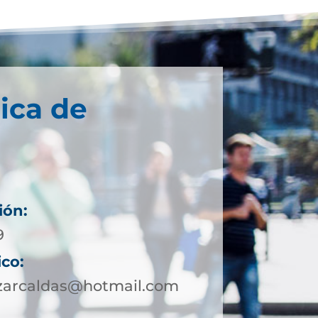
ica de
ión:
9
ico:
azarcaldas@hotmail.com