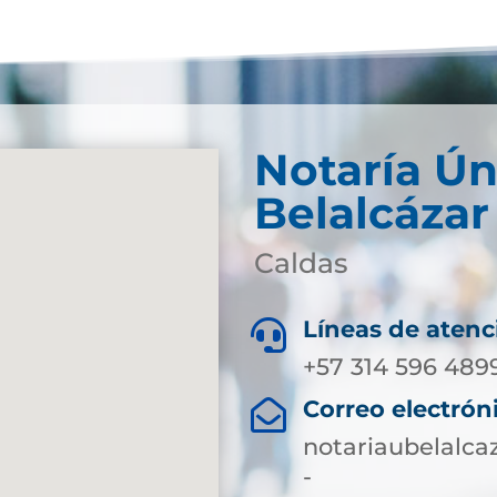
Notaría Ún
Belalcázar
Caldas
Líneas de atenc

+57 314 596 489
Correo electrón

notariaubelalc
-