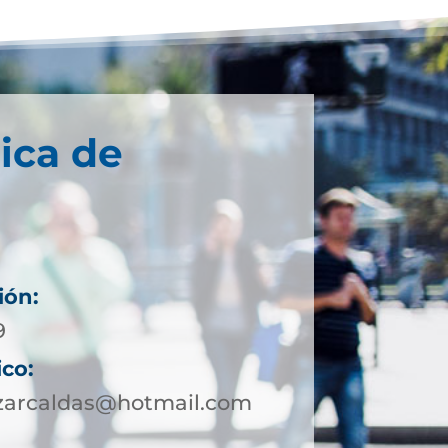
ica de
ión:
9
ico:
azarcaldas@hotmail.com