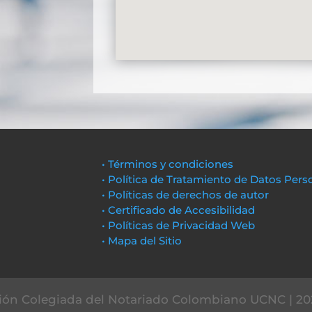
• Términos y condiciones
• Política de Tratamiento de Datos Pers
• Políticas de derechos de autor
• Certificado de Accesibilidad
• Políticas de Privacidad Web
• Mapa del Sitio
ón Colegiada del Notariado Colombiano UCNC | 20