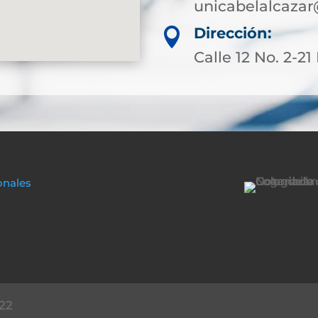
unicabelalcazar
Dirección:

Calle 12 No. 2-21
onales
22