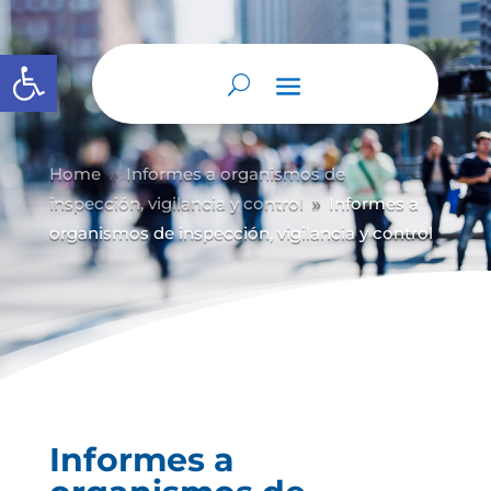
Abrir barra de herramientas
Home
Informes a organismos de
9
inspección, vigilancia y control
Informes a
9
organismos de inspección, vigilancia y control
Informes a