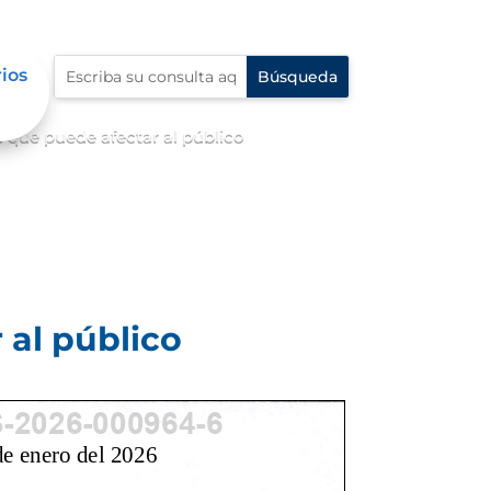
rios
 que puede afectar al público
 al público