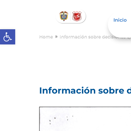
Inicio
Abrir barra de herramientas
Home
Información sobre decisiones qu
9
Información sobre d