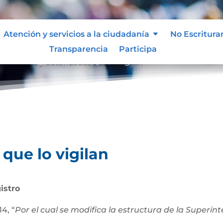
Atención y servicios a la ciudadanía
No Escritura
Transparencia
Participa
an
Entes y autoridades que lo vigilan
9
que lo vigilan
istro
4, “
Por el cual se modifica la estructura de la Superi