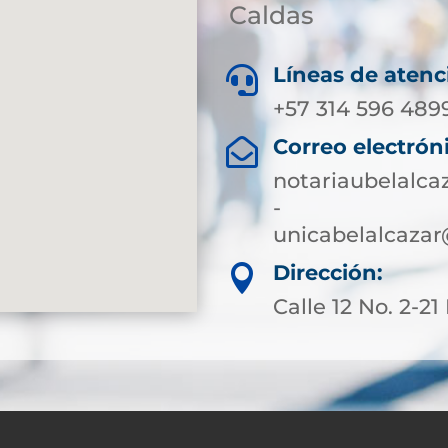
Caldas
Líneas de atenc

+57 314 596 489
Correo electrón

notariaubelalc
-
unicabelalcazar
Dirección:

Calle 12 No. 2-21