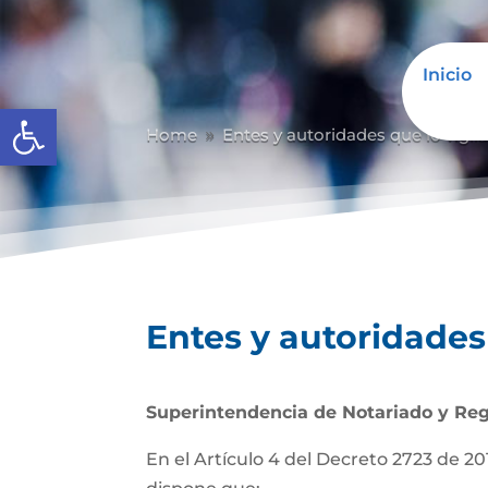
Inicio
Abrir barra de herramientas
Home
Entes y autoridades que lo vigil
9
Entes y autoridades 
Superintendencia de Notariado y Reg
En el Artículo 4 del Decreto 2723 de 201