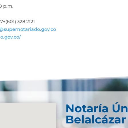
0 p.m.
+(601) 328 2121
@supernotariado.gov.co
o.gov.co/
Notaría Ún
Belalcázar