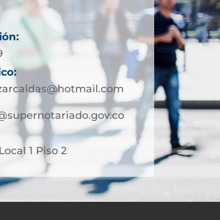
ión:
9
ico:
azarcaldas@hotmail.com
@supernotariado.gov.co
 Local 1 Piso 2